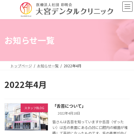
コ
ナ
ン
ビ
テ
ゲ
ン
ー
ツ
シ
へ
ョ
お知らせ一覧
ス
ン
キ
に
ッ
移
プ
動
トップページ
お知らせ一覧
2022年4月
2022年4月
「舌苔について」
スタッフBLOG
2022年4月18日
皆さんは舌苔を知っていますか舌苔（ぜった
い）は舌の表面にある凸凹に口腔内の細菌が堆
積して苔状になったものです。舌の表面が白く