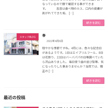
なっているので鏡で確認する事ができま
す。 舌苔は食べ物のカス、口内の皮膚が
剥がれてできた垢、 […]
続きを読む
春
スタッフBLOG
2022年4月6日
穏やかな季節ですね。4月には、色々な記念日
があるようです。1日はエイプリルフール、8日
は花祭り、22日はバーバパパの日等調べていた
ら沢山ありました。 毎日使う歯の並び型等、気
になったりした事ありませんか？当院では、矯
正の […]
続きを読む
最近の投稿