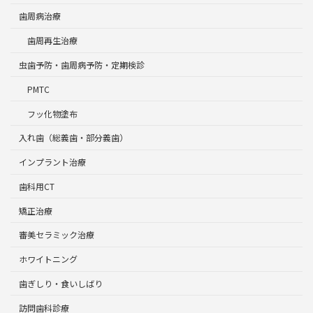
歯周病治療
歯周再生治療
虫歯予防・歯周病予防・定期検診
PMTC
フッ化物塗布
入れ歯（総義歯・部分義歯）
インプラント治療
歯科用CT
矯正治療
審美セラミック治療
ホワイトニング
歯ぎしり・食いしばり
訪問歯科診療