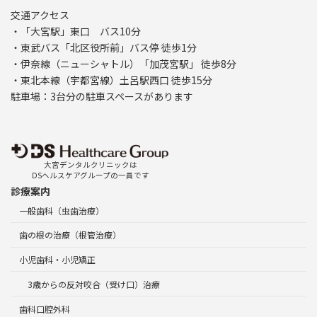
交通アクセス
・「大宮駅」東口 バス10分
・東武バス「北区役所前」バス停 徒歩1分
・伊奈線（ニューシャトル）「加茂宮駅」 徒歩8分
・東北本線（宇都宮線）土呂駅西口 徒歩15分
駐車場：3台分の駐車スペースがあります
大宮デンタルクリニックは
DSヘルスケアグループの一員です
診療案内
一般歯科（虫歯治療）
歯の根の治療（根管治療）
小児歯科・小児矯正
3歳からの反対咬合（受け口）治療
歯科口腔外科