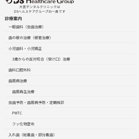
大宮デンタルクリニックは
DSヘルスケアグループの一員です
診療案内
一般歯科（虫歯治療）
歯の根の治療（根管治療）
小児歯科・小児矯正
3歳からの反対咬合（受け口）治療
歯科口腔外科
歯周病治療
歯周再生治療
虫歯予防・歯周病予防・定期検診
PMTC
フッ化物塗布
入れ歯（総義歯・部分義歯）