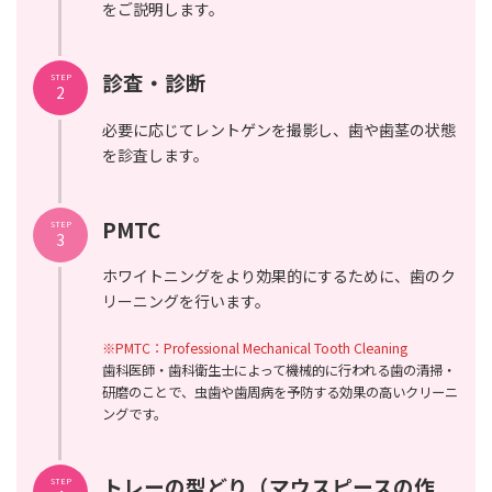
をご説明します。
診査・診断
STEP
2
必要に応じてレントゲンを撮影し、歯や歯茎の状態
を診査します。
PMTC
STEP
3
ホワイトニングをより効果的にするために、歯のク
リーニングを行います。
※PMTC：Professional Mechanical Tooth Cleaning
歯科医師・歯科衛生士によって機械的に行われる歯の清掃・
研磨のことで、虫歯や歯周病を予防する効果の高いクリーニ
ングです。
トレーの型どり（マウスピースの作
STEP