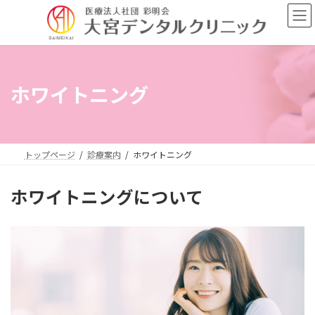
コ
ナ
ン
ビ
テ
ゲ
ン
ー
ツ
シ
へ
ョ
ホワイトニング
ス
ン
キ
に
ッ
移
プ
動
トップページ
診療案内
ホワイトニング
ホワイトニングについて