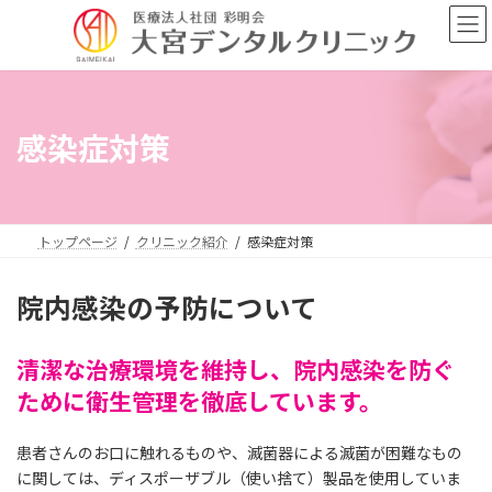
コ
ナ
ン
ビ
テ
ゲ
ン
ー
ツ
シ
へ
ョ
感染症対策
ス
ン
キ
に
ッ
移
プ
動
トップページ
クリニック紹介
感染症対策
院内感染の予防について
清潔な治療環境を維持し、院内感染を防ぐ
ために衛生管理を徹底しています。
患者さんのお口に触れるものや、滅菌器による滅菌が困難なもの
に関しては、ディスポーザブル（使い捨て）製品を使用していま