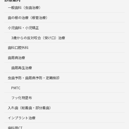
一般歯科（虫歯治療）
歯の根の治療（根管治療）
小児歯科・小児矯正
3歳からの反対咬合（受け口）治療
歯科口腔外科
歯周病治療
歯周再生治療
虫歯予防・歯周病予防・定期検診
PMTC
フッ化物塗布
入れ歯（総義歯・部分義歯）
インプラント治療
歯科用CT