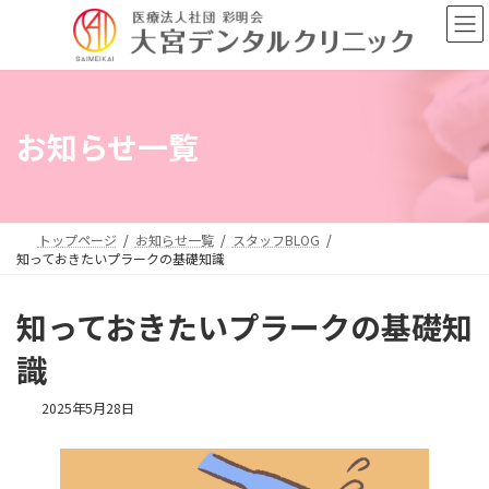
コ
ナ
ン
ビ
テ
ゲ
ン
ー
ツ
シ
へ
ョ
お知らせ一覧
ス
ン
キ
に
ッ
移
プ
動
トップページ
お知らせ一覧
スタッフBLOG
知っておきたいプラークの基礎知識
知っておきたいプラークの基礎知
識
2025年5月28日