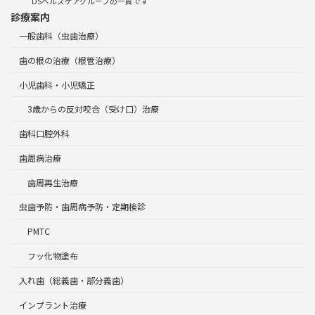
DSヘルスケアグループの一員です
診療案内
一般歯科（虫歯治療）
歯の根の治療（根管治療）
小児歯科・小児矯正
3歳からの反対咬合（受け口）治療
歯科口腔外科
歯周病治療
歯周再生治療
虫歯予防・歯周病予防・定期検診
PMTC
フッ化物塗布
入れ歯（総義歯・部分義歯）
インプラント治療