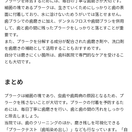
プラークを除去するためには、毎日の丁寧な歯磨きが大切です。
細菌の塊であるプラークは、生きていくためにしっかりと歯の表
面に付着しており、水に溶けないためうがいでは落とせません。
歯ブラシでの歯磨きに加え、デンタルフロスや歯間ブラシを併用
して、歯と歯の間に残ったプラークをしっかりと落とすことが重
要です。
また、プラークを分解する成分が配合された歯磨き剤や、洗口剤
を歯磨きの補助として活用することもおすすめです。
自分では磨きにくい箇所は、歯科医院で専門的なケアを受けるこ
とも大切です。
まとめ
プラークは細菌の塊であり、虫歯や歯周病の原因となるため、プ
ラークを残さないことが大切です。プラークの付着を予防するた
めには、毎日丁寧に歯磨きを行い、歯と歯の間の汚れをしっかり
と除去しましょう。
当院では、歯のクリーニングのほか、磨き残しを可視化できる
「プラークテスト（歯垢染め出し）」なども行なっています。「自