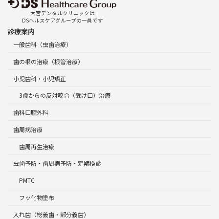
大宮デンタルクリニックは
DSヘルスケアグループの一員です
診療案内
一般歯科（虫歯治療）
歯の根の治療（根管治療）
小児歯科・小児矯正
3歳からの反対咬合（受け口）治療
歯科口腔外科
歯周病治療
歯周再生治療
虫歯予防・歯周病予防・定期検診
PMTC
フッ化物塗布
入れ歯（総義歯・部分義歯）