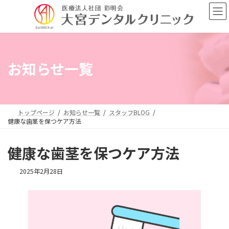
コ
ナ
ン
ビ
テ
ゲ
ン
ー
ツ
シ
へ
ョ
お知らせ一覧
ス
ン
キ
に
ッ
移
プ
動
トップページ
お知らせ一覧
スタッフBLOG
健康な歯茎を保つケア方法
健康な歯茎を保つケア方法
2025年2月28日